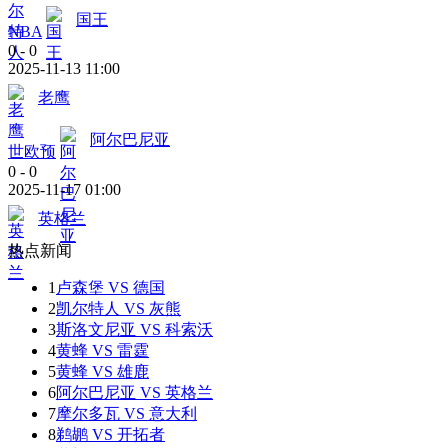
国王
NBA
0
-
0
2025-11-13 11:00
老鹰
阿尔巴尼亚
世欧预
0
-
0
2025-11-17 01:00
英格兰
热点新闻
1
卢森堡 VS 德国
2
凯尔特人 VS 灰熊
3
斯洛文尼亚 VS 科索沃
4
黄蜂 VS 雷霆
5
黄蜂 VS 雄鹿
6
阿尔巴尼亚 VS 英格兰
7
摩尔多瓦 VS 意大利
8
鹈鹕 VS 开拓者