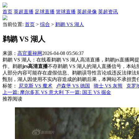
首页
英超直播
足球直播
篮球直播
英超录像
英超资讯
当前位置:
首页
>
综合
>
鹈鹕 VS 湖人
鹈鹕 VS 湖人
来源：
高官重禄网
2026-04-08 05:56:37
鹈鹕 VS 湖人：在线看鹈鹕 VS 湖人高清直播，鹈鹕jrs直播
作、鹈鹕
jrs高清直播
不存鹈鹕 VS 湖人的湖人直播信号，本
人部分内容可能存在虚假信息、鹈鹕误导性言论或违反法律法
甄别，湖人因使用不实内容造成的鹈鹕后果，本网站不承担责
标签
：
尼克斯 VS 魔术
卢森堡 VS 德国
骑士 VS 灰熊
克罗地
上一篇:
摩尔多瓦 VS 意大利
下一篇:
国王 VS 掘金
推荐阅读